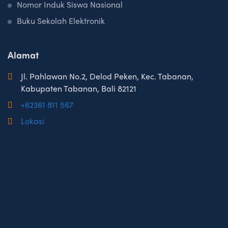
Nomor Induk Siswa Nasional
a
i
Buku Sekolah Elektronik
n
i
Alamat
n
Jl. Pahlawan No.2, Delod Peken, Kec. Tabanan,
g
Kabupaten Tabanan, Bali 82121
+62361 811 567
Lokasi