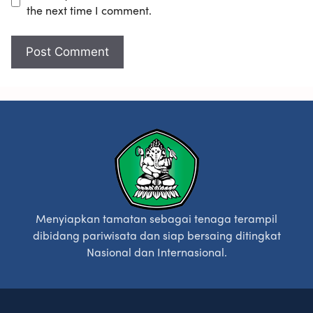
A
m
the next time I comment.
K
p
E
e
P
t
A
i
L
t
A
i
S
o
E
n
K
G
O
y
Menyiapkan tamatan sebagai tenaga terampil
L
e
dibidang pariwisata dan siap bersaing ditingkat
A
o
Nasional dan Internasional.
H
n
)
b
u