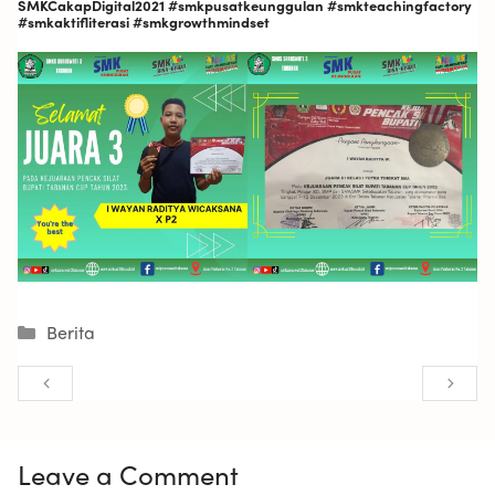
SMKCakapDigital2021 #smkpusatkeunggulan #smkteachingfactory
#smkaktifliterasi #smkgrowthmindset
Berita
P
5
K
8
K
t
Leave a Comment
S
h