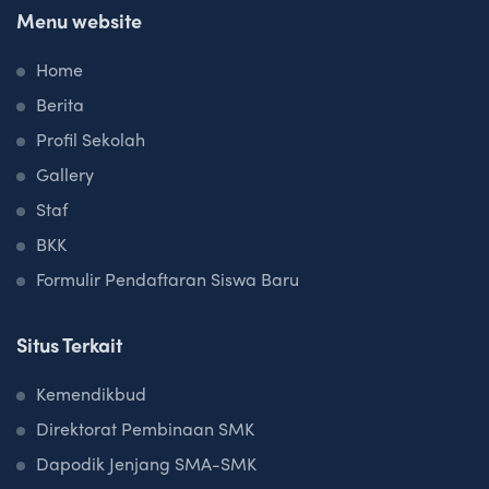
k
Menu website
M
Home
e
r
Berita
i
Profil Sekolah
t
Gallery
O
Staf
v
BKK
e
Formulir Pendaftaran Siswa Baru
r
s
Situs Terkait
e
a
Kemendikbud
s
Direktorat Pembinaan SMK
T
Dapodik Jenjang SMA-SMK
r