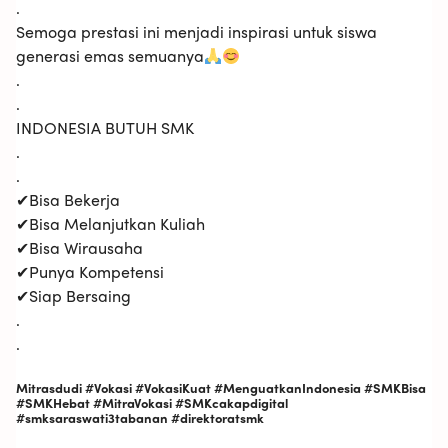
.
Semoga prestasi ini menjadi inspirasi untuk siswa
generasi emas semuanya
.
.
INDONESIA BUTUH SMK
.
.
✔Bisa Bekerja
✔Bisa Melanjutkan Kuliah
✔Bisa Wirausaha
✔Punya Kompetensi
✔Siap Bersaing
.
.
Mitrasdudi #Vokasi #VokasiKuat #MenguatkanIndonesia #SMKBisa
#SMKHebat #MitraVokasi #SMKcakapdigital
#smksaraswati3tabanan #direktoratsmk