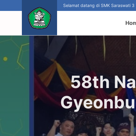
Selamat datang di SMK Saraswati 3
Ho
58th Na
Gyeonbuk