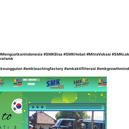
t #MenguatkanIndonesia #SMKBisa #SMKHebat #MitraVokasi #SMKcak
oratsmk
eunggulan #smkteachingfactory #smkaktifliterasi #smkgrowthmind