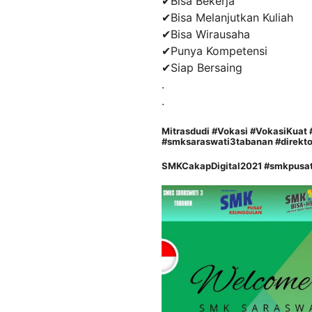
✔Bisa Bekerja
✔Bisa Melanjutkan Kuliah
✔Bisa Wirausaha
✔Punya Kompetensi
✔Siap Bersaing
.
.
Mitrasdudi #Vokasi #VokasiKua
#smksaraswati3tabanan #direkt
SMKCakapDigital2021 #smkpusatk