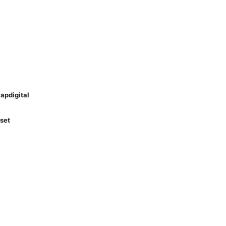
apdigital
set