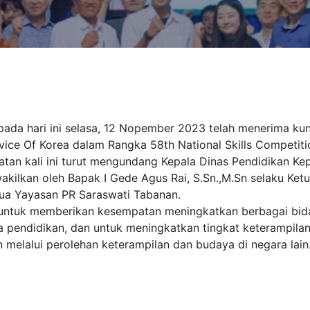
ada hari ini selasa, 12 Nopember 2023 telah menerima ku
ice Of Korea dalam Rangka 58th National Skills Competit
atan kali ini turut mengundang Kepala Dinas Pendidikan K
diwakilkan oleh Bapak I Gede Agus Rai, S.Sn.,M.Sn selaku Ke
ua Yayasan PR Saraswati Tabanan.
an untuk memberikan kesempatan meningkatkan berbagai bid
na pendidikan, dan untuk meningkatkan tingkat keterampil
melalui perolehan keterampilan dan budaya di negara lain