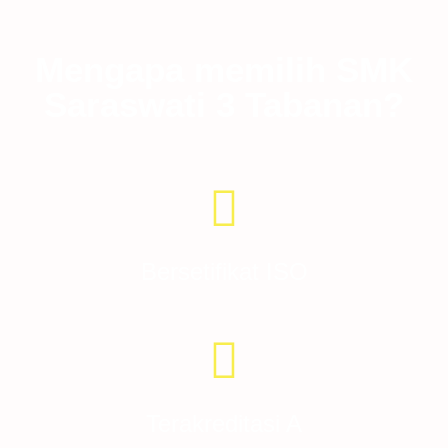
Mengapa memilih SMK
Saraswati 3 Tabanan?
Bersetifikat ISO
Terakreditasi A