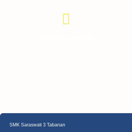
Fasilitas Lengkap
SMK Saraswati 3 Tabanan