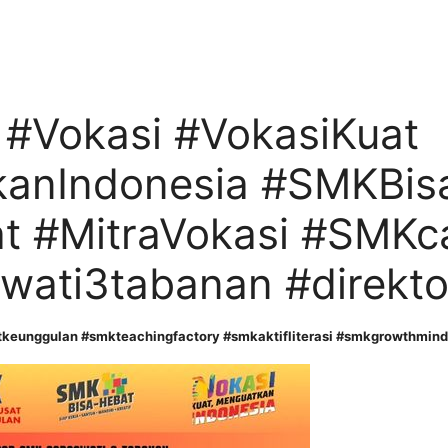
 #Vokasi #VokasiKuat
anIndonesia #SMKBis
 #MitraVokasi #SMKca
wati3tabanan #direkt
eunggulan #smkteachingfactory #smkaktifliterasi #smkgrowthmind