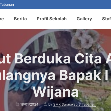
 Tabanan
me
Berita
Profil Sekolah
Gallery
Staf
ut Berduka Cita 
langnya Bapak 
Wijana
18/01/2024
by
SMK Saraswati 3 Tabanan