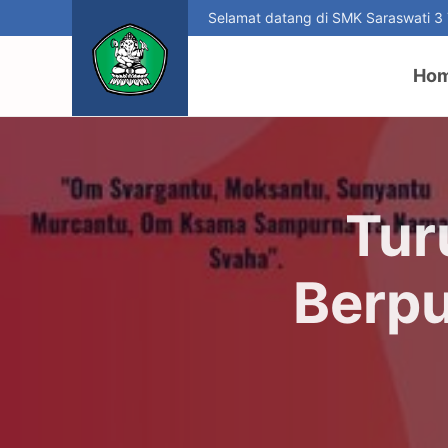
Selamat datang di SMK Saraswati 3
Ho
Tur
Berpu