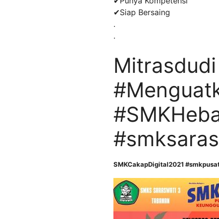
✔Punya Kompetensi
✔Siap Bersaing
.
.
Mitrasdudi
#Menguatk
#SMKHebat
#smksaras
SMKCakapDigital2021 #smkpusatk