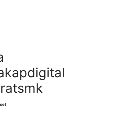
a
kapdigital
oratsmk
set