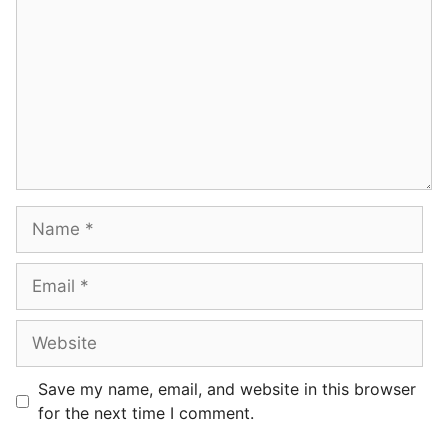
a
s
L
u
S
r
P
a
d
n
a
T
n
a
P
m
e
a
n
t
y
a
u
n
s
(
u
T
Save my name, email, and website in this browser
n
r
for the next time I comment.
a
a