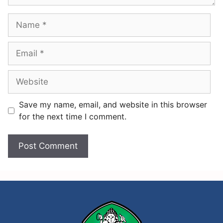
o
a
t
k
K
K
e
e
n
p
a
a
i
l
k
a
Save my name, email, and website in this browser
a
S
for the next time I comment.
n
e
K
k
e
o
l
l
a
a
s
h
T
S