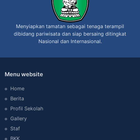
a
M
h
K
u
P
Menyiapkan tamatan sebagai tenaga terampil
n
a
dibidang pariwisata dan siap bersaing ditingkat
A
r
Nasional dan Internasional.
j
i
a
w
r
i
a
s
Menu website
n
a
Home
2
t
0
a
Berita
2
M
Profil Sekolah
4
e
Gallery
/
t
Staf
2
l
BKK