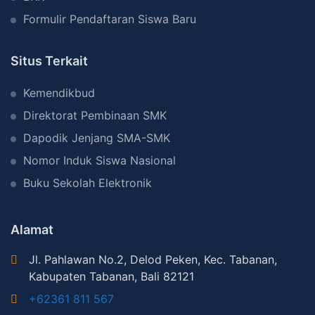
0
a
Formulir Pendaftaran Siswa Baru
2
n
5
d
Situs Terkait
S
c
Kemendikbud
h
Direktorat Pembinaan SMK
o
Dapodik Jenjang SMA-SMK
o
Nomor Induk Siswa Nasional
l
C
Buku Sekolah Elektronik
i
l
Alamat
e
Jl. Pahlawan No.2, Delod Peken, Kec. Tabanan,
u
Kabupaten Tabanan, Bali 82121
n
+62361 811 567
g