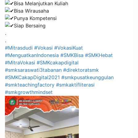
Bisa Melanjutkan Kuliah
Bisa Wirausaha
Punya Kompetensi
Siap Bersaing
.
.
#Mitrasdudi
#Vokasi
#VokasiKuat
#MenguatkanIndonesia
#SMKBisa
#SMKHebat
#MitraVokasi
#SMKcakapdigital
#smksaraswati3tabanan
#direktoratsmk
#SMKCakapDigital2021
#smkpusatkeunggulan
#smkteachingfactory
#smkaktifliterasi
#smkgrowthmindset