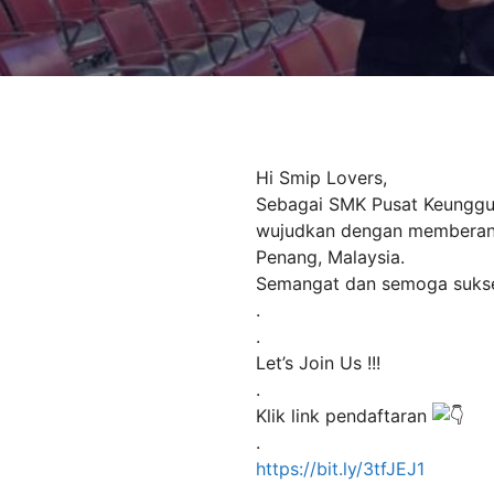
Hi Smip Lovers,
Sebagai SMK Pusat Keunggula
wujudkan dengan memberangk
Penang, Malaysia.
Semangat dan semoga suks
.
.
Let’s Join Us !!!
.
Klik link pendaftaran
.
https://bit.ly/3tfJEJ1