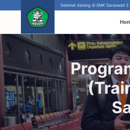
Selamat datang di SMK Saraswati 3
Ho
Progra
(Trai
Sa