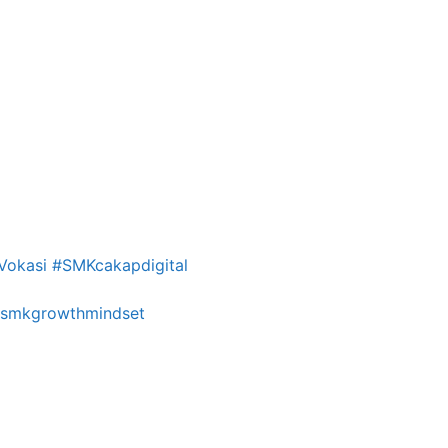
Vokasi
#SMKcakapdigital
smkgrowthmindset