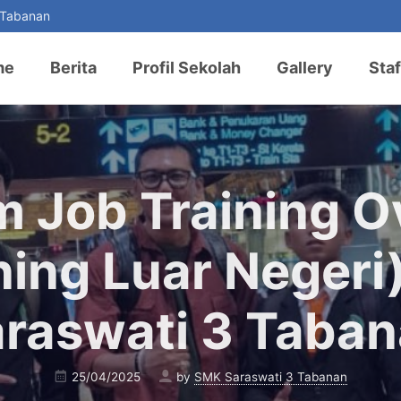
 Tabanan
me
Berita
Profil Sekolah
Gallery
Staf
m Job Training O
ning Luar Neger
raswati 3 Taba
25/04/2025
by
SMK Saraswati 3 Tabanan