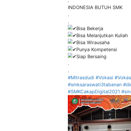
.
INDONESIA BUTUH SMK
.
.
Bisa Bekerja
Bisa Melanjutkan Kuliah
Bisa Wirausaha
Punya Kompetensi
Siap Bersaing
.
.
#Mitrasdudi
#Vokasi
#Vokas
#smksaraswati3tabanan
#di
#SMKCakapDigital2021
#sm