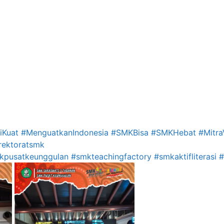
iKuat
#MenguatkanIndonesia
#SMKBisa
#SMKHebat
#Mitra
rektoratsmk
kpusatkeunggulan
#smkteachingfactory
#smkaktifliterasi
#