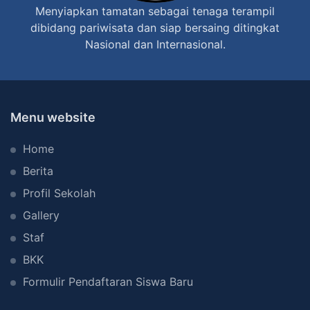
Menyiapkan tamatan sebagai tenaga terampil
a
dibidang pariwisata dan siap bersaing ditingkat
t
Nasional dan Internasional.
i
3
T
a
Menu website
b
Home
a
n
Berita
a
Profil Sekolah
n
Gallery
Staf
BKK
Formulir Pendaftaran Siswa Baru