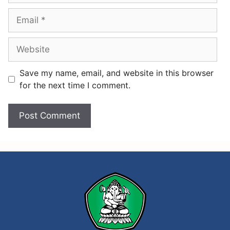
l
n
a
j
s
u
B
n
a
g
Save my name, email, and website in this browser
r
k
for the next time I comment.
u
e
S
M
K
S
a
r
a
s
w