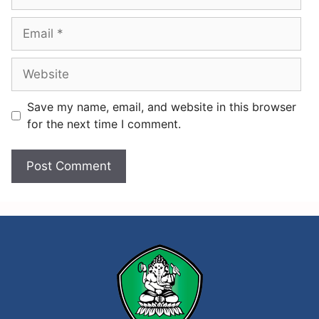
u
o
r
n
i
C
d
u
l
t
Save my name, email, and website in this browser
u
for the next time I comment.
r
e
a
n
d
C
l
a
s