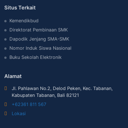
B
Situs Terkait
e
t
Kemendikbud
w
Direktorat Pembinaan SMK
e
Dapodik Jenjang SMA-SMK
e
Nomor Induk Siswa Nasional
n
S
Buku Sekolah Elektronik
M
K
Alamat
S
Jl. Pahlawan No.2, Delod Peken, Kec. Tabanan,
S
Kabupaten Tabanan, Bali 82121
a
+62361 811 567
r
a
Lokasi
s