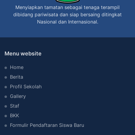
s
Menyiapkan tamatan sebagai tenaga terampil
S
dibidang pariwisata dan siap bersaing ditingkat
h
Nasional dan Internasional.
a
r
i
n
Menu website
g
Home
E
x
Berita
c
Profil Sekolah
h
Gallery
a
Staf
n
BKK
g
Formulir Pendaftaran Siswa Baru
e