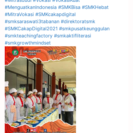
#Mitrasdudi
#Vokasi
#VokasiKuat
#MenguatkanIndonesia
#SMKBisa
#SMKHebat
#MitraVokasi
#SMKcakapdigital
#smksaraswati3tabanan
#direktoratsmk
#SMKCakapDigital2021
#smkpusatkeunggulan
#smkteachingfactory
#smkaktifliterasi
#smkgrowthmindset