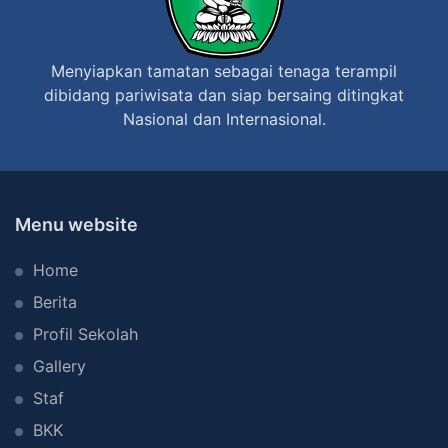
n
g
P
k
Menyiapkan tamatan sebagai tenaga terampil
e
a
dibidang pariwisata dan siap bersaing ditingkat
m
t
Nasional dan Internasional.
b
S
e
M
l
P
a
S
Menu website
j
e
Home
a
-
r
K
Berita
a
a
Profil Sekolah
n
b
Gallery
d
u
Staf
e
p
BKK
n
a