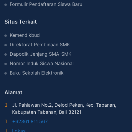
Formulir Pendaftaran Siswa Baru
g
t
a
e
Situs Terkait
n
n
D
T
Kemendikbud
u
a
Direktorat Pembinaan SMK
n
b
Dapodik Jenjang SMA-SMK
i
a
Nomor Induk Siswa Nasional
a
n
K
a
Buku Sekolah Elektronik
e
n
r
Alamat
j
Jl. Pahlawan No.2, Delod Peken, Kec. Tabanan,
a
Kabupaten Tabanan, Bali 82121
S
+62361 811 567
e
r
Lokasi