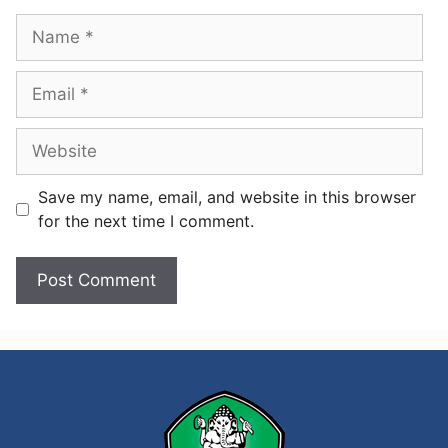
u
l
m
A
d
n
a
t
n
a
P
r
e
P
Save my name, email, and website in this browser
n
e
for the next time I comment.
y
l
e
a
l
j
a
a
r
r
a
T
s
i
a
n