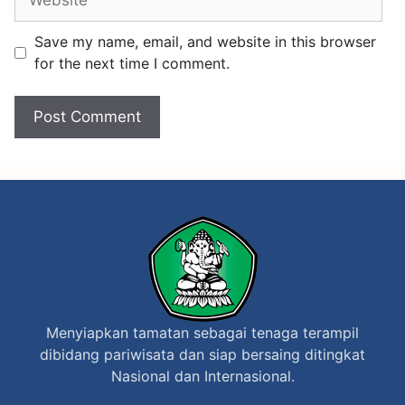
n
s
g
t
Save my name, email, and website in this browser
k
i
for the next time I comment.
e
v
S
a
M
l
K
T
S
a
a
n
r
a
a
h
s
L
w
o
Menyiapkan tamatan sebagai tenaga terampil
a
t
dibidang pariwisata dan siap bersaing ditingkat
t
Nasional dan Internasional.
i