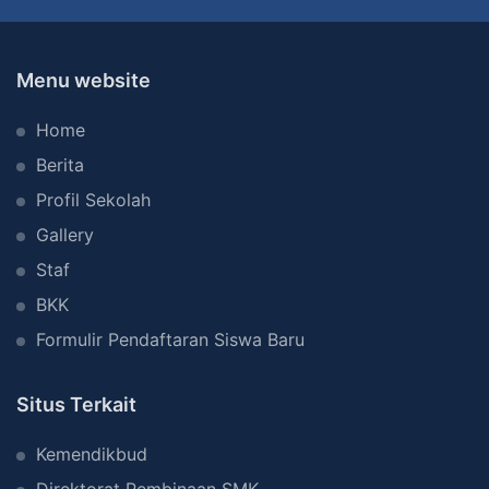
3
T
a
Menu website
b
Home
a
n
Berita
a
Profil Sekolah
n
Gallery
Staf
BKK
Formulir Pendaftaran Siswa Baru
Situs Terkait
Kemendikbud