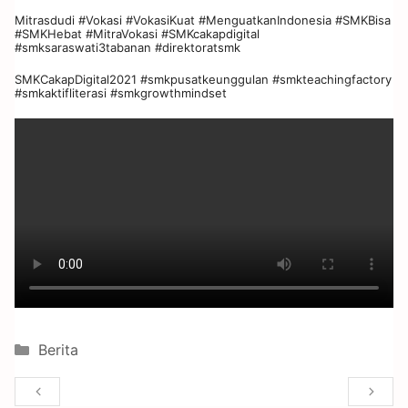
Mitrasdudi #Vokasi #VokasiKuat #MenguatkanIndonesia #SMKBisa
#SMKHebat #MitraVokasi #SMKcakapdigital
#smksaraswati3tabanan #direktoratsmk
SMKCakapDigital2021 #smkpusatkeunggulan #smkteachingfactory
#smkaktifliterasi #smkgrowthmindset
Berita
K
W