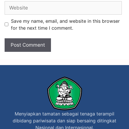
e
a
m
s
b
i
Save my name, email, and website in this browser
e
P
for the next time I comment.
l
r
a
o
j
f
a
i
r
l
a
P
n
e
B
l
e
a
r
j
Menyiapkan tamatan sebagai tenaga terampil
b
a
dibidang pariwisata dan siap bersaing ditingkat
a
r
Nasional dan Internasional.