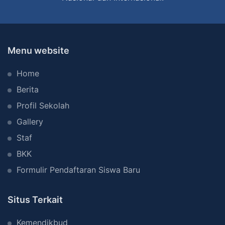
s
P
i
a
s
n
P
c
Menu website
r
a
Home
o
s
j
i
Berita
e
l
Profil Sekolah
c
a
Gallery
t
Staf
R
BKK
i
Formulir Pendaftaran Siswa Baru
i
l
Situs Terkait
Kemendikbud